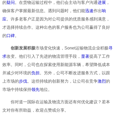
的
疑问
。在货物运输过程中，他们会主动与客户沟通
进展
，
确保客户掌握最新信息。遇到问题时，他们能
迅速
作出
响
应
。许多老客户正是因为对公司提供的优质服务感到满意，
才选择持续合作。这种出色的客户服务也为公司赢得了良好
的
口碑
。
创新发展积极
市场变化快速，Sonet运输物流企业积极
寻
求
改变。他们引入了先进的物流管理手段，
显著
提高了工作
效率。同时，公司也在探索使用新能源车辆，希望降低成本
并减少对环境的
负担
。另外，公司不断改进服务方式，以跟
上市场的
步伐
。这些持续的创新努力，让公司在竞争
激烈
的
市场中持续保持
领先
地位。
你对道一国际在运输及物流方面还有何优化建议？若本
文对你有所助益，欢迎点赞或分享。