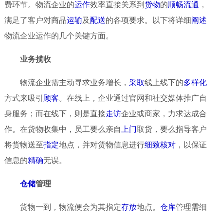
费环节。物流企业的
运作
效率直接关系到
货物
的
顺畅
流通
，
满足了客户对商品
运输
及
配送
的各项要求。以下将详细
阐述
物流企业运作的几个关键方面。
业务揽收
物流企业需主动寻求业务增长，
采取
线上线下的
多样化
方式来吸引
顾客
。在线上，企业通过官网和社交媒体推广自
身服务；而在线下，则是直接
走访
企业或商家，力求达成合
作。在货物收集中，员工要么亲自
上门
取货，要么指导客户
将货物送至
指定
地点，并对货物信息进行
细致
核对
，以保证
信息的
精确
无误。
仓储
管理
货物一到，物流便会为其指定
存放
地点。
仓库
管理需细