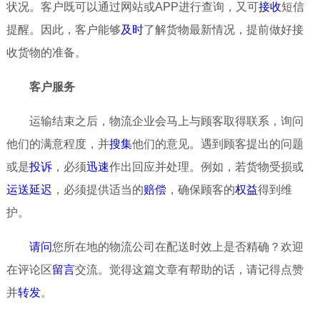
状况。客户既可以通过网站或APP进行查询，又可
接收
短信
提醒。因此，客户能够
及时
了解货物最新情况，提前做好接
收货物的准备。
客户服务
运输结束之后，物流企业会马上与顾客取得联系，询问
他们的满意程度，并
搜集
他们的意见。遇到顾客提出的问题
或是
投诉
，必须
迅速
作出回应并处理。例如，若货物受损或
运送
延迟
，必须提供适当的
赔偿
，确保顾客的
权益
得到维
护。
请问
您所在地的物流公司在配送时效上是否精确？欢迎
在评论区
留言
交流。觉得这篇文章有帮助的话，请记得点赞
并
转发
。