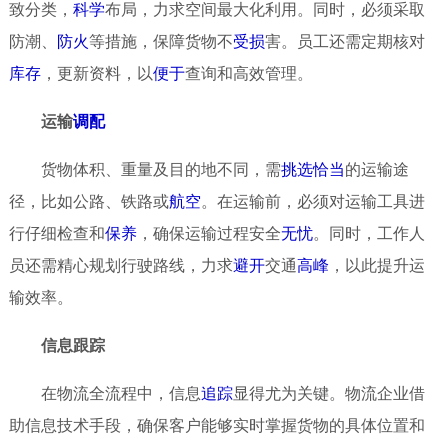
致分类，
科学
布局，力求空间最大化利用。同时，必须采取
防潮、
防火
等措施，保障货物不
受损
害。员工还需定期核对
库存
，更新资料，以
便于
查询和高效管理。
运输
调配
货物体积、重量及目的地不同，需
挑选
恰当
的运输途
径，比如公路、铁路或
航空
。在运输前，必须对运输工具进
行仔细检查和
保养
，确保运输过程安全
无忧
。同时，工作人
员还需精心规划行驶路线，力求
避开
交通
高峰
，以此提升运
输效率。
信息跟踪
在物流全流程中，信息
追踪
显得尤为关键。物流企业借
助信息技术手段，确保客户能够实时掌握货物的具体位置和