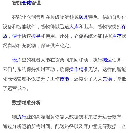
智能
仓储
管理
智能化仓储管理在顶级物流领域
颇具
特色。借助自动化
设备和智能软件，货物得以迅速
入库
和出库。货物按类别
存
放
，
便于
快速
搜寻
和使用。此外，仓储系统还能根据
库存
状
况自动补充货物，保证供应稳定。
仓库
里的机器人能在货架间来回移动，执行
搬运
任务。
它们与系统保持实时互动，确保
操作
精准
无误。这样的智能
化仓储管理不仅提升了工作
效能
，还减少了人为
失误
，降低
了运营成本。
数据精准分析
物
流行
业的高端服务依靠大数据技术来提升运营效率。
通过分析运输所需时间、配送路径以及客户意见等数据，企