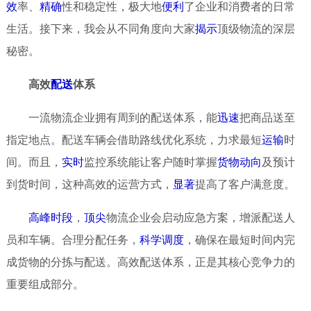
效
率、
精确
性和稳定性，极大地
便利
了企业和消费者的日常
生活。接下来，我会从不同角度向大家
揭示
顶级物流的深层
秘密。
高效
配送
体系
一流物流企业拥有周到的配送体系，能
迅速
把商品送至
指定地点。配送车辆会借助路线优化系统，力求最短
运输
时
间。而且，
实时
监控系统能让客户随时掌握
货物
动向
及预计
到货时间，这种高效的运营方式，
显著
提高了客户满意度。
高峰
时段
，
顶尖
物流企业会启动应急方案，增派配送人
员和车辆。合理分配任务，
科学
调度
，确保在最短时间内完
成货物的分拣与配送。高效配送体系，正是其核心竞争力的
重要组成部分。