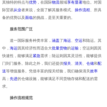
其独特的特点与
优势
，在国际
物流
领域
享有
显著
地位。对国
际贸易
从业
者来说，全面了解其服务模式、
操作
流程
、所具
备的优势以及
面临
的挑战，是至关重要的。
服务范围广泛
道一国际服务种类丰富，
涵盖
了
海运
、
空运
和陆运。其
中，
海运
因其经济性而适合大
批量
货物
的
运输
；空运则因其
快速性，能够满足
紧急
需求；陆运则因其灵活性，能够提供
门到门服务。除此之外，我们还提供
报关
、
清关
、
仓储
和
配
送
等增值服务。凭借丰富的报关经验，我们确保清关
效率
高；
先进
的仓储设施，能够满足不同货物存储和配送的需
求。
操作流程规范