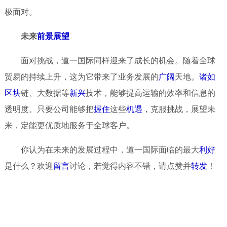
极面对。
未来
前景
展望
面对挑战，道一国际同样迎来了成长的机会。随着全球
贸易的持续上升，这为它带来了业务发展的
广阔
天地。
诸如
区块
链、大数据等
新兴
技术，能够提高运输的效率和信息的
透明度。只要公司能够把
握住
这些
机遇
，克服挑战，展望未
来，定能更优质地服务于全球客户。
你认为在未来的发展过程中，道一国际面临的最大
利好
是什么？欢迎
留言
讨论，若觉得内容不错，请点赞并
转发
！