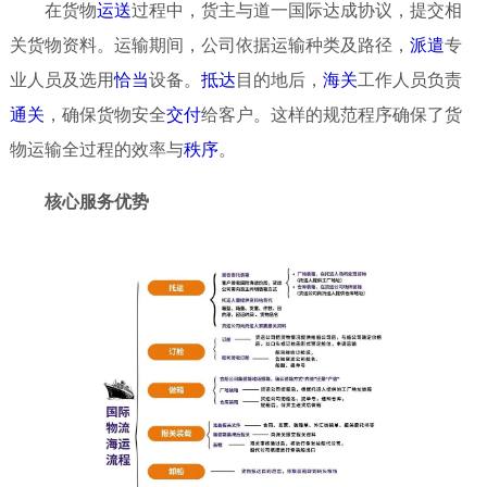
在货物
运送
过程中，货主与道一国际达成协议，提交相
关货物资料。运输期间，公司依据运输种类及路径，
派遣
专
业人员及选用
恰当
设备。
抵达
目的地后，
海关
工作人员负责
通关
，确保货物安全
交付
给客户。这样的规范程序确保了货
物运输全过程的效率与
秩序
。
核心服务优势