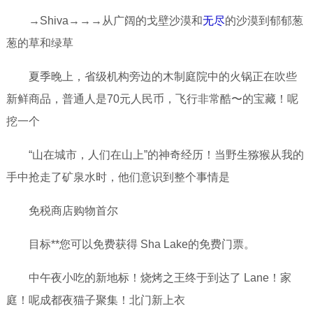
→Shiva→→→从广阔的戈壁沙漠和
无尽
的沙漠到郁郁葱
葱的草和绿草
夏季晚上，省级机构旁边的木制庭院中的火锅正在吹些
新鲜商品，普通人是70元人民币，飞行非常酷〜的宝藏！呢
挖一个
“山在城市，人们在山上”的神奇经历！当野生猕猴从我的
手中抢走了矿泉水时，他们意识到整个事情是
免税商店购物首尔
目标**您可以免费获得 Sha Lake的免费门票。
中午夜小吃的新地标！烧烤之王终于到达了 Lane！家
庭！呢成都夜猫子聚集！北门新上衣