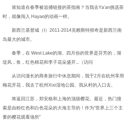
谁知道在春季被追捕链接的茶指南？当我去Ya'an挑选茶
时，就像闯入 Hayao的动画一样。
新西兰基督城（I）2011-2014克赖斯特彻奇是新西兰南
岛最大的城市。
春季，在 West Lake的湖。四月份的世界是芬芳的，湖
堤风，鱼，红色棉花和李子花朵盛开...（访问
从访问漫长的商务旅行中休息期间，我于2月在杭州享用
梅花开花，我去了杭州Xixi湿地公园。我从村的入口去。
将返回江苏，郑安格和上海的顶级樱花。最近，热门搜
索是由粉红色和白色花朵的大海主导的！作为“世界上三个主
要的樱花观看场所”