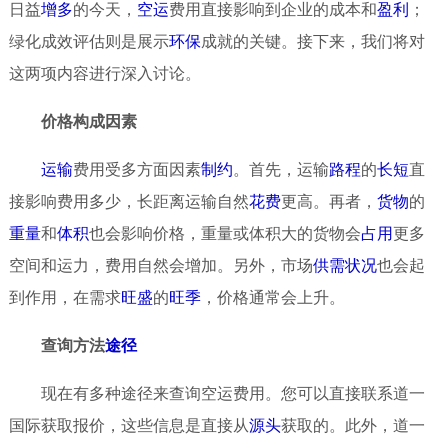
日益
增多
的今天，
空运
费用直接影响到企业的成本和
盈利
；
绿化成效评估则是展示
环保
成就的关键。接下来，我们将对
这两项内容进行深入讨论。
价格构成因素
运输
费用受多方面因素
制约
。首先，运输
路程
的
长短
直
接影响费用多少，长距离运输自然
花费
更高。再者，
货物
的
重量
和
体积
也会影响价格，重量或体积大的货物会
占用
更多
空间和运力，费用自然会增加。另外，市场
供需
状况
也会起
到作用，在需求
旺盛
的
旺季
，价格通常会上升。
查询方法
途径
现在有多种途径来查询空运费用。您可以直接联系道一
国际获取报价，这些信息是直接从
源头
获取的。此外，道一