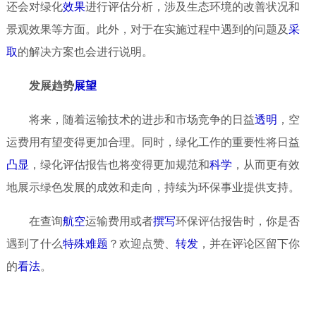
还会对绿化
效果
进行评估分析，涉及生态环境的改善状况和
景观效果等方面。此外，对于在实施过程中遇到的问题及
采
取
的解决方案也会进行说明。
发展趋势
展望
将来，随着运输技术的进步和市场竞争的日益
透明
，空
运费用有望变得更加合理。同时，绿化工作的重要性将日益
凸显
，绿化评估报告也将变得更加规范和
科学
，从而更有效
地展示绿色发展的成效和走向，持续为环保事业提供支持。
在查询
航空
运输费用或者
撰写
环保评估报告时，你是否
遇到了什么
特殊
难题
？欢迎点赞、
转发
，并在评论区留下你
的
看法
。