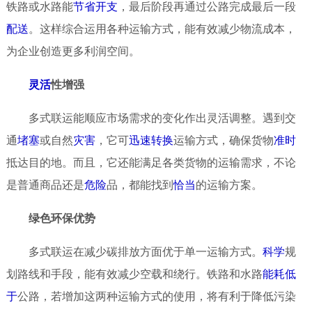
铁路或水路能
节省
开支
，最后阶段再通过公路完成最后一段
配送
。这样综合运用各种运输方式，能有效减少物流成本，
为企业创造更多利润空间。
灵活
性增强
多式联运能顺应市场需求的变化作出灵活调整。遇到交
通
堵塞
或自然
灾害
，它可
迅速
转换
运输方式，确保货物
准时
抵达目的地。而且，它还能满足各类货物的运输需求，不论
是普通商品还是
危险
品，都能找到
恰当
的运输方案。
绿色环保优势
多式联运在减少碳排放方面优于单一运输方式。
科学
规
划路线和手段，能有效减少空载和绕行。铁路和水路
能耗
低
于
公路，若增加这两种运输方式的使用，将有利于降低污染