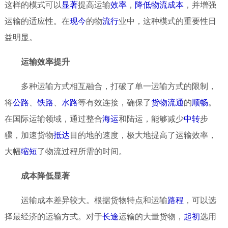
这样的模式可以
显著
提高运输
效率
，
降低
物流
成本
，并增强
运输的适应性。在
现今
的物
流行
业中，这种模式的重要性日
益明显。
运输效率提升
多种运输方式相互融合，打破了单一运输方式的限制，
将
公路
、
铁路
、
水路
等有效连接，确保了
货物
流通
的
顺畅
。
在国际运输领域，通过整合
海运
和陆运，能够减少
中转
步
骤，加速货物
抵达
目的地的速度，极大地提高了运输效率，
大幅
缩短
了物流过程所需的时间。
成本降低显著
运输成本差异较大。根据货物特点和运输
路程
，可以选
择最经济的运输方式。对于
长途
运输的大量货物，
起初
选用