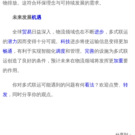
物排放。这符合环保理念与可持续发展的需求。
未来发展
机遇
全球
贸易
日益深入，物流领域也在不断
进步
，多式联运
的
潜力
因而变得十分可观。
科技
进步将使运输信息变得更加
畅通
，有利于实现智能化
调度
和管理。
完善
的设施为多式联
运创造了良好的条件，预计未来在物流领域将发挥更
加重
要
的作用。
你对多式联运可能遇到的问题有何
看法
？欢迎点赞、
转
发
，同时分享你的观点。
分享到：