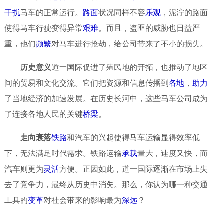
干扰
马车的正常运行。
路面
状况同样不容
乐观
，泥泞的路面
使得马车行驶变得异常
艰难
。而且，盗匪的威胁也日益严
重，他们
频繁
对马车进行抢劫，给公司带来了不小的损失。
历史意义
道一国际促进了殖民地的开拓，也推动了地区
间的贸易和文化交流。它们把资源和信息传播到
各地
，
助力
了当地经济的加速发展。在历史长河中，这些马车公司成为
了连接各地人民的关键
桥梁
。
走向衰落
铁路
和汽车的兴起使得马车运输显得效率低
下，无法满足时代需求。铁路运输
承载
量大，速度又快，而
汽车则更为
灵活
方便。正因如此，道一国际逐渐在市场上失
去了竞争力，最终从历史中消失。那么，你认为哪一种交通
工具的
变革
对社会带来的影响最为
深远
？