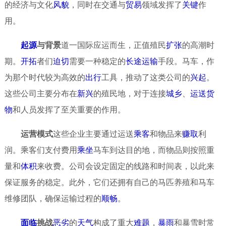
的经济与文化
风貌
，同时在交通与
贸易
领域发挥了
关键
作
用。
起源
与背景
道一国际应运而生，正值殖民
扩张
的高潮时
期。
开拓
者们
迫切
需要一种稳定的
长途
运输
手段。马车，作
为那个时代较为高效的
出行
工具，推动了这类公司的
兴起
。
这些公司主要分布在
新兴
的殖民地，对于连接
城乡
、
运送
货
物
和人员发挥了至关重要的作用。
运营模式
这些企业主要通过运送
乘客
和物品来
赚取
利
润。乘客们支付费用
乘坐
马车到达目的地，而物品则按照重
量和
体积
来收费。公司会设定固定的线路和时间表，以此来
保证服务的稳定。此外，它们还拥有自己的马匹养殖和马车
维修团队，确保运输过程的
顺畅
。
面临
挑战
恶劣
的
天气
构成了重大
难题
，
暴雨
和暴雪时常