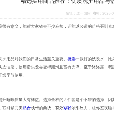
精选实用商品推荐：优质洗护用品与
编辑：道一国际 时间：2025-04
品很有意义，能帮大家省去不少麻烦，还能以公道的价格买到喜
洗护用品对我们的日常生活至关重要。
挑选
一款好的洗发水，比
头皮油脂，使用后头发会变得顺滑且富有光泽。至于沐浴露，我
干燥季节使用。
提升睡眠质量大有裨益。选择全棉的四件套是个不错的选择，因
，它能够完美
贴合
颈椎的曲线，有效
减轻
颈部压力，让你整夜睡