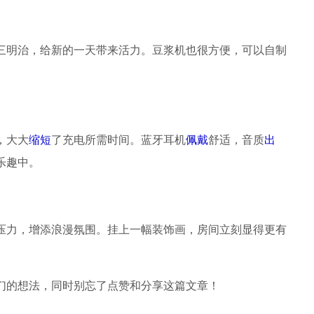
三明治，给新的一天带来活力。豆浆机也很方便，可以自制
，大大
缩短
了充电所需时间。蓝牙耳机
佩戴
舒适，音质
出
乐趣中。
压力，增添浪漫氛围。挂上一幅装饰画，房间立刻显得更有
们的想法，同时别忘了点赞和分享这篇文章！