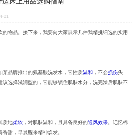
舒适床上用品选购指南
-01
欢的物品。接下来，我要向大家展示几件我精挑细选的实用
如某品牌推出的氨基酸洗发水，它性质
温和
，不会
损伤
头
建议选择滋润型的，它能够锁住肌肤水分，洗完澡后肌肤不
其质地
柔软
，对肌肤温和，且具备良好的
通风
效果
。记忆棉
得香甜，早晨醒来精神焕发。