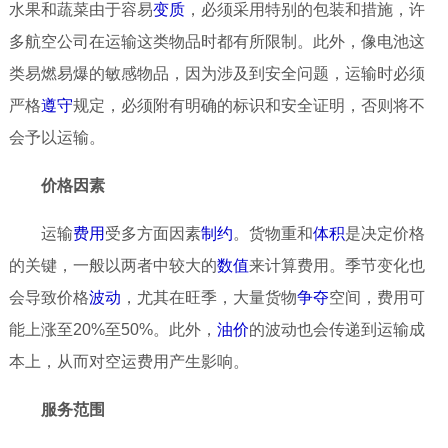
水果和蔬菜由于容易
变质
，必须采用特别的包装和措施，许
多航空公司在运输这类物品时都有所限制。此外，像电池这
类易燃易爆的敏感物品，因为涉及到安全问题，运输时必须
严格
遵守
规定，必须附有明确的标识和安全证明，否则将不
会予以运输。
价格因素
运输
费用
受多方面因素
制约
。货物重和
体积
是决定价格
的关键，一般以两者中较大的
数值
来计算费用。季节变化也
会导致价格
波动
，尤其在旺季，大量货物
争夺
空间，费用可
能上涨至20%至50%。此外，
油价
的波动也会传递到运输成
本上，从而对空运费用产生影响。
服务范围