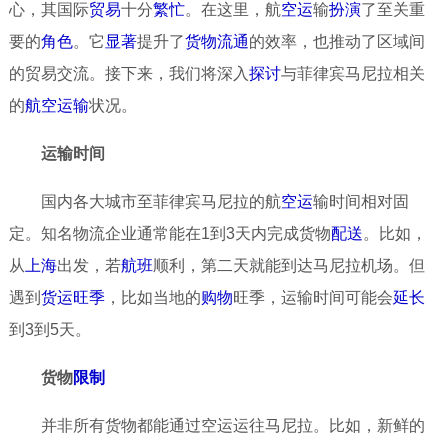
心，其国际
贸易
十分
繁忙
。在这里，航
空运
输
扮演
了至关重
要的
角色
。它
显著
提升了
货物
流通
的效率，也推动了区域间
的贸易交流。接下来，我们将深入
探讨
与菲律宾马尼拉相关
的
航空
运输
状况。
运输时间
国内各大城市至菲律宾马尼拉的航
空运
输时间相对固
定。知名物流企业通常能在1到3天内完成货物
配送
。比如，
从
上海
出发，若
航班
顺利，第二天就能到达马尼拉机场。但
遇到
货运
旺季
，比如当地的
购物
旺季，运输时间可能会
延长
到3到5天。
货物
限制
并非所有货物都能通过空运运往马尼拉。比如，新鲜的