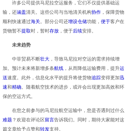
许多公司提供马尼拉空运服务，它们不仅提供基础运
输，还
涵盖
清关。这些公司与当地清关机构
协作
，保障货物
顺利快速通过
海关
。部分公司还
增设
仓储
功能，
便于
客户在
货物暂不
提取
时，暂时
存放
，便于
后续
安排。
未来趋势
中菲贸易不断
壮大
，导致马尼拉对空运的需求持续增
加。预计未来将新增多条
航线
，从而降低运输费用，提升
运
送
速度。此外，信息化水平的提升将使货物
追踪
变得更加
迅
速
和
精确
。随着航空技术的进步，或许会出现更加高效和环
保的空运方式。
在您之前参与的马尼拉航空运输中，您是否遇到过什么
难题
？欢迎在评论区
留言
告诉我们。同时，期待大家能对这
篇文章给予点赞和
转发
支持。