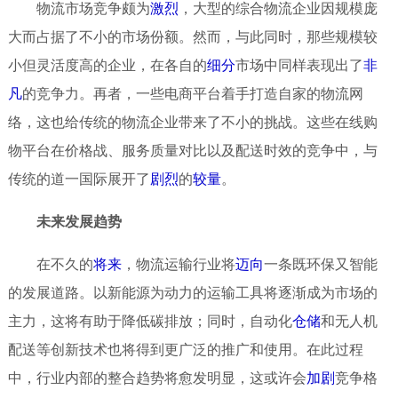
物流市场竞争颇为
激烈
，大型的综合物流企业因规模庞
大而占据了不小的市场份额。然而，与此同时，那些规模较
小但灵活度高的企业，在各自的
细分
市场中同样表现出了
非
凡
的竞争力。再者，一些电商平台着手打造自家的物流网
络，这也给传统的物流企业带来了不小的挑战。这些在线购
物平台在价格战、服务质量对比以及配送时效的竞争中，与
传统的道一国际展开了
剧烈
的
较量
。
未来发展趋势
在不久的
将来
，物流运输行业将
迈向
一条既环保又智能
的发展道路。以新能源为动力的运输工具将逐渐成为市场的
主力，这将有助于降低碳排放；同时，自动化
仓储
和无人机
配送等创新技术也将得到更广泛的推广和使用。在此过程
中，行业内部的整合趋势将愈发明显，这或许会
加剧
竞争格