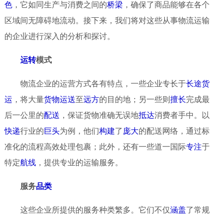
色
，它如同生产与消费之间的
桥梁
，确保了商品能够在各个
区域间无障碍地流动。接下来，我们将对这些从事物流运输
的企业进行深入的分析和探讨。
运转
模式
物流企业的运营方式各有特点，一些企业专长于
长途
货
运
，将大量
货物
运送
至
远方
的目的地；另一些则
擅长
完成最
后一公里的
配送
，保证货物准确无误地
抵达
消费者手中。以
快递
行业的
巨头
为例，他们
构建
了
庞大
的配送网络，通过标
准化的流程高效处理包裹；此外，还有一些道一国际
专注
于
特定
航线
，提供专业的运输服务。
服务
品类
这些企业所提供的服务种类繁多。它们不仅
涵盖
了常规