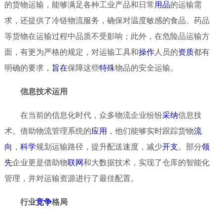
的货物运输，能够满足各种工业产品和日常
用品
的运输需
求，还提供了冷链物流服务，确保对温度敏感的食品、药品
等货物在运输过程中品质不受影响；此外，在危险品运输方
面，有更为严格的规定，对运输工具和
操作
人员的
资质
都有
明确的要求，
旨在
保障这些
特殊
物品的安全运输。
信息技术运用
在当前的信息化时代，众多物流企业纷纷
采纳
信息技
术。借助物流管理系统的
应用
，他们能够实时跟踪货物
流
向
，
科学
规划运输路径，提升配送速度，减少
开支
。部分
领
先
企业更是借助物
联网
和大数据技术，实现了仓库的智能化
管理，并对运输资源进行了最佳配置。
行业
竞争
格局